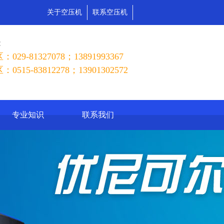
关于空压机
联系空压机
:
29-81327078；13891993367
515-83812278；13901302572
专业知识
联系我们